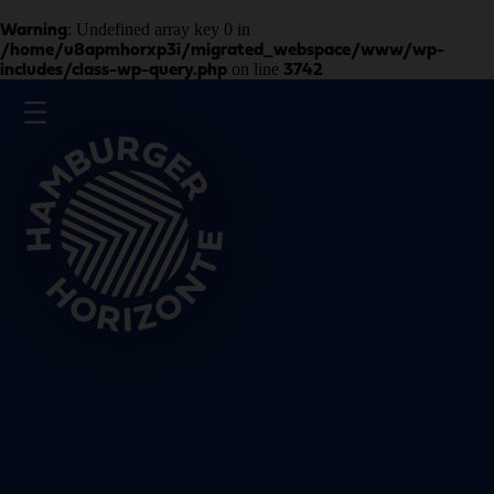
: Undefined array key 0 in
Warning
/home/u8apmhorxp3i/migrated_webspace/www/wp-
on line
includes/class-wp-query.php
3742
Presse
Impressum
Datenschutz
Schließen